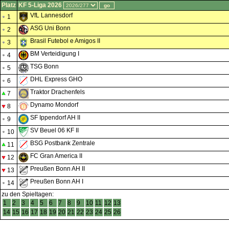
Platz
KF 5-Liga 2026
VfL Lannesdorf
1
ASG Uni Bonn
2
Brasil Futebol e Amigos II
3
BM Verteidigung I
4
TSG Bonn
5
DHL Express GHO
6
Traktor Drachenfels
7
Dynamo Mondorf
8
SF Ippendorf AH II
9
SV Beuel 06 KF II
10
BSG Postbank Zentrale
11
FC Gran America II
12
Preußen Bonn AH II
13
Preußen Bonn AH I
14
zu den Spieltagen:
1
2
3
4
5
6
7
8
9
10
11
12
13
14
15
16
17
18
19
20
21
22
23
24
25
26