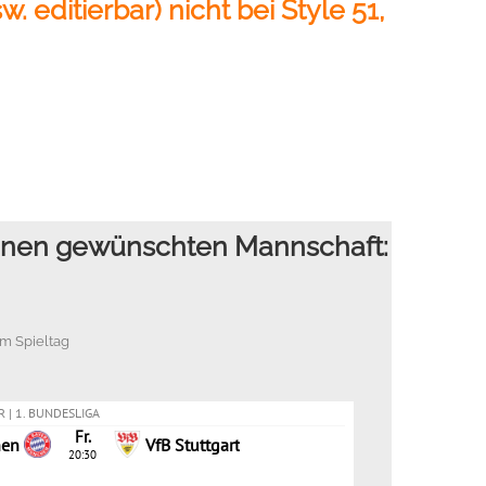
w. editierbar) nicht bei Style 51,
genen gewünschten Mannschaft:
em Spieltag