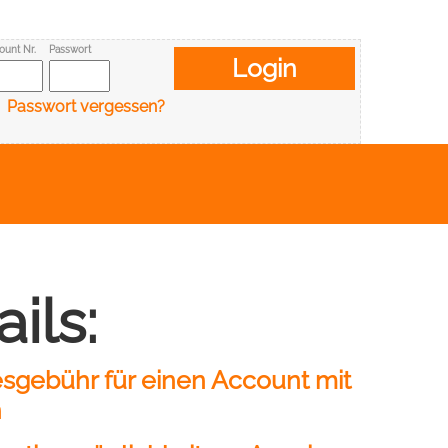
ount Nr.
Passwort
Passwort vergessen?
ils:
sgebühr für einen Account mit
n