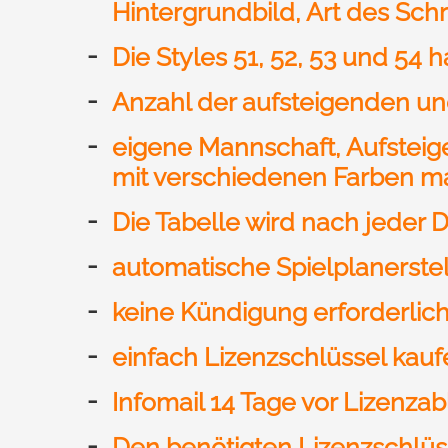
Hintergrundbild, Art des Schri
Die Styles 51, 52, 53 und 54
Anzahl der aufsteigenden und
eigene Mannschaft, Aufsteige
mit verschiedenen Farben ma
Die Tabelle wird nach jeder D
automatische Spielplanerste
keine Kündigung erforderlic
einfach Lizenzschlüssel kau
Infomail 14 Tage vor Lizenzab
Den benötigten Lizenzschlü