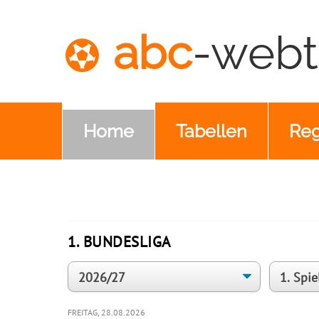
abc
-webt
Home
Tabellen
Reg