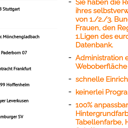
Sie haben die R
ihres selbstver
von 1./2./3. Bun
Frauen, den Reg
1.Ligen des eur
Datenbank.
Administration 
Weboberfläche
schnelle Einric
keinerlei Progr
100% anpassbar
Hintergrundfarb
Tabellenfarbe, 