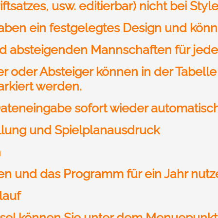
ftsatzes, usw. editierbar) nicht bei Style
 haben ein festgelegtes Design und kön
 absteigenden Mannschaften für jede T
r oder Absteiger können in der Tabelle
rkiert werden.
ateneingabe sofort wieder automatisch 
llung und Spielplanausdruck
h
fen und das Programm für ein Jahr nutz
lauf
ssel können Sie unter dem Menuepunkt