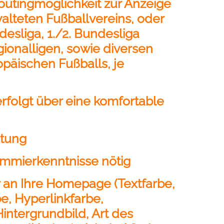
outingmöglichkeit zur Anzeige
walteten Fußballvereins, oder
desliga, 1./2. Bundesliga
ionalligen, sowie diversen
opäischen Fußballs, je
erfolgt über eine komfortable
htung
ammierkenntnisse nötig
 an Ihre Homepage (Textfarbe,
e, Hyperlinkfarbe,
Hintergrundbild, Art des